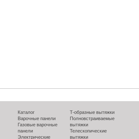
Каталог
Т-образные вытяжки
Варочные панели
Полновстраиваемые
Газовые варочные
вытяжки
панели
Телескопические
Электрические
вытяжки