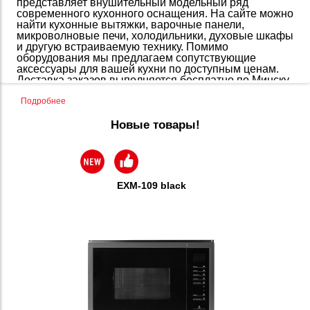
представляет внушительный модельный ряд
современного кухонного оснащения. На сайте можно
найти кухонные вытяжки, варочные панели,
микроволновые печи, холодильники, духовые шкафы
и другую встраиваемую технику. Помимо
оборудования мы предлагаем сопутствующие
аксессуары для вашей кухни по доступным ценам.
Доставка заказов выполняется бесплатно по Минску
и Республике Беларусь.
Подробнее
Качество - наш приоритет
Новые товары!
Весь ассортимент, представленный в каталоге
кухонной техники, сертифицирован. Каждая позиция
проходит тщательный контроль на соответствие
действующим стандартам качества. Exiteq также
предлагает готовые комплекты встраиваемой
EXM-109 black
кухонной техники. Такое решение позволяет не
тратить время на выбор оборудования.
Особенности встраиваемой техники
Если вы планируете купить кухонную бытовую
технику, стоит заранее продумать о ее
расположении. Это необходимо с точки зрения
эргономики и планировки, чтобы пользоваться
оборудованием было комфортно.
Проверенное решение – покупка техники из единой