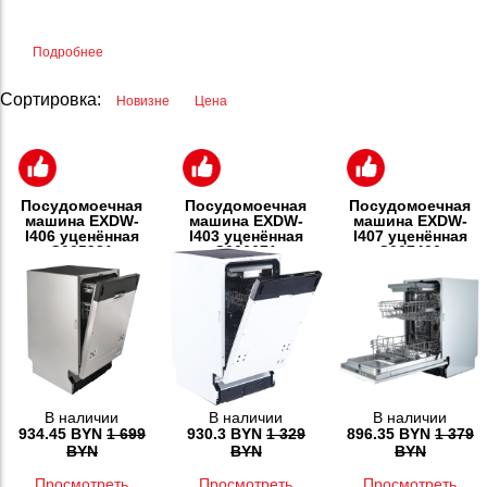
Подробнее
Сортировка:
Новизне
Цена
Посудомоечная
Посудомоечная
Посудомоечная
машина EXDW-
машина EXDW-
машина EXDW-
I406 уценённая
I403 уценённая
I407 уценённая
С005981
С006671
С007400
В наличии
В наличии
В наличии
934.45 BYN
1 699
930.3 BYN
1 329
896.35 BYN
1 379
BYN
BYN
BYN
Просмотреть
Просмотреть
Просмотреть