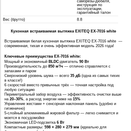
саморезы-дюбеля,
инструкция по
эксплуатации,
гарантийный талон
Вес (брутто)
8.8
Кухонная встраиваемая
вытяжка
EXITEQ EX-7016 white
Встраиваемая белая кухонная вытяжка EXITEQ EX-7016 white —
современная, тихая и очень эффективная модель 2026 года!
Ключевые преимущества EX-7016 white:
Мощный и экономичный
BLDC
-двигатель
90 Вт
Производительность до
850 м³/ч
— отлично справляется с
запахами и паром
Сверхнизкий уровень шума — всего
35 дБ
(одна из самых тихих
в классе!)
6 скоростей вместо привычных трёх — точная настройка под
любую ситуацию
Периметральный забор воздуха — эффективность очистки выше
на
20–30%
, а расход энергии ниже на
15%
Управление жестами + сенсорная наклонная панель (удобно и
гигиенично)
5-слойный алюминиевый жировой фильтр — легко снимается и
моется в посудомойке
Экономичная LED-подсветка
6 Вт
Компактные размеры:
598 × 280 × 279 мм
(идеально для