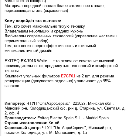
большинства шкафов)
Материал передней панели белое закаленное стекло,
нержавеющая сталь (окрашенная)
Кому подойдёт эта вытяжка:
Тем, кто хочет максимально тихую технику
Владельцам небольших и средних кухонь
Любителям современных технологий (управление жестами +
периметральный забор)
Тем, кто ценит энергоэффективность и стильный
минималистичный дизайн
EXITEQ
EX-7016
White — это отличное сочетание высокой
производительности, продвинутых технологий и комфортной
тишины.
Комплект угольных фильтров
E7CF01
из 2 шт. для режима
рециркуляции (докупается отдельно) улавливает до 95%
запахов.
Импортер:
ЧТУП "ОптАэроСервис", 223027, Минская обл.,
Минский р-н, Колодищанский с/с, р-н д. Старина, ул. Светлая, д.
2, оф. 4
Производитель:
Exiteq Electro Spain S.L. - Madrid Spain.
Страна изготовления:
Китай
Сервисный центр:
ЧТУП "ОптАэроСервис", Минский р-н,
поселок Колодищи, ул. М. Молокович, д. 1а