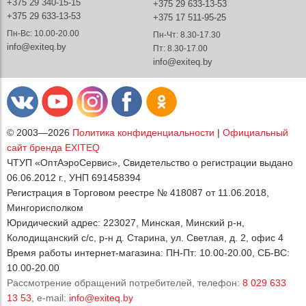
+375 29 340-15-15
+375 29 633-13-53
+375 29 633-13-53
+375 17 511-95-25
Пн-Вс: 10.00-20.00
Пн-Чт: 8.30-17.30
info@exiteq.by
Пт: 8.30-17.00
info@exiteq.by
© 2003—2026
Политика конфиденциальности
|
Официальный
сайт бренда EXITEQ
ЧТУП «ОптАэроСервис», Свидетельство о регистрации выдано
06.06.2012 г., УНП 691458394
Регистрация в Торговом реестре № 418087 от 11.06.2018,
Мингорисполком
Юридический адрес: 223027, Минская, Минский р-н,
Колодищанский с/с, р-н д. Старина, ул. Светлая, д. 2, офис 4
Время работы интернет-магазина: ПН-Пт: 10.00-20.00, СБ-ВС:
10.00-20.00
Рассмотрение обращений потребителей, телефон:
8 029 633
13 53
, e-mail:
info@exiteq.by