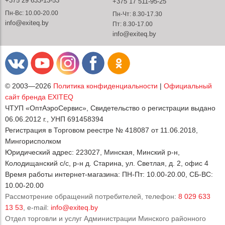
+375 29 633-13-53
+375 17 511-95-25
Пн-Вс: 10.00-20.00
Пн-Чт: 8.30-17.30
info@exiteq.by
Пт: 8.30-17.00
info@exiteq.by
© 2003—2026
Политика конфиденциальности
|
Официальный
сайт бренда EXITEQ
ЧТУП «ОптАэроСервис», Свидетельство о регистрации выдано
06.06.2012 г., УНП 691458394
Регистрация в Торговом реестре № 418087 от 11.06.2018,
Мингорисполком
Юридический адрес: 223027, Минская, Минский р-н,
Колодищанский с/с, р-н д. Старина, ул. Светлая, д. 2, офис 4
Время работы интернет-магазина: ПН-Пт: 10.00-20.00, СБ-ВС:
10.00-20.00
Рассмотрение обращений потребителей, телефон:
8 029 633
13 53
, e-mail:
info@exiteq.by
Отдел торговли и услуг Администрации Минского районного