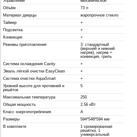
Управление
механическое
Объём
73 л
Материал дверцы
жаропрочное стекло
Таймер
+
Подсветка
+
Конвекция
+
Режимы приготовления
3: стандартный
(верхний и нижний
нагрев), нагрев +
конвекция, гриль
Система охлаждения Cavity
+
Эмаль лёгкой очистки EasyClean
+
Система очистки AquaSmart
+
Уровней высоте для противней и
5
решёток
Максимальная температура
250
Общая мощность
2.56 кВт
Класс энергопотребления
A
Размеры
594*548*594 мм
В комплекте
1 хромированная
решётка, 1
универсальный