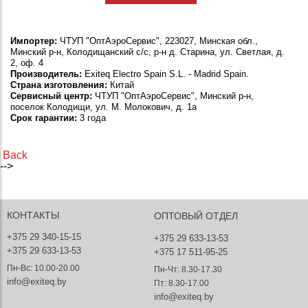
Импортер:
ЧТУП "ОптАэроСервис", 223027, Минская обл.,
Минский р-н, Колодищанский с/с, р-н д. Старина, ул. Светлая, д.
2, оф. 4
Производитель:
Exiteq Electro Spain S.L. - Madrid Spain.
Страна изготовления:
Китай
Сервисный центр:
ЧТУП "ОптАэроСервис", Минский р-н,
поселок Колодищи, ул. М. Молокович, д. 1а
Срок гарантии:
3 года
Back
-->
КОНТАКТЫ
ОПТОВЫЙ ОТДЕЛ
+375 29 340-15-15
+375 29 633-13-53
+375 29 633-13-53
+375 17 511-95-25
Пн-Вс: 10.00-20.00
Пн-Чт: 8.30-17.30
info@exiteq.by
Пт: 8.30-17.00
info@exiteq.by