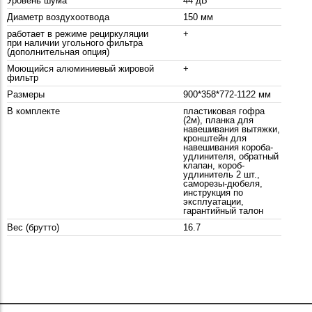
Уровень шума
44 дБ
Диаметр воздухоотвода
150 мм
работает в режиме рециркуляции
+
при наличии угольного фильтра
(дополнительная опция)
Моющийся алюминиевый жировой
+
фильтр
Размеры
900*358*772-1122 мм
В комплекте
пластиковая гофра
(2м), планка для
навешивания вытяжки,
кронштейн для
навешивания короба-
удлинителя, обратный
клапан, короб-
удлинитель 2 шт.,
саморезы-дюбеля,
инструкция по
эксплуатации,
гарантийный талон
Вес (брутто)
16.7