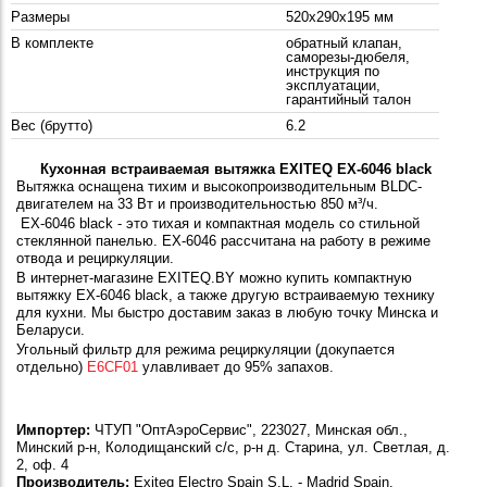
Размеры
520x290x195 мм
В комплекте
обратный клапан,
саморезы-дюбеля,
инструкция по
эксплуатации,
гарантийный талон
Вес (брутто)
6.2
Кухонная встраиваемая
вытяжка
EXITEQ EX-6046 black
Вытяжка оснащена тихим и высокопроизводительным BLDC-
двигателем на
33 Вт и производительностью
850 м³/ч
.
EX-6046 black - это тихая и компактная модель со стильной
стеклянной панелью. EX-6046 рассчитана на работу в режиме
отвода и рециркуляции.
В интернет-магазине EXITEQ.BY можно купить компактную
вытяжку EX-6046 black, а также другую встраиваемую технику
для кухни. Мы быстро доставим заказ в любую точку Минска и
Беларуси.
Угольный фильтр для режима рециркуляции (докупается
отдельно)
E6CF01
улавливает до 95% запахов.
Импортер:
ЧТУП "ОптАэроСервис", 223027, Минская обл.,
Минский р-н, Колодищанский с/с, р-н д. Старина, ул. Светлая, д.
2, оф. 4
Производитель:
Exiteq Electro Spain S.L. - Madrid Spain.