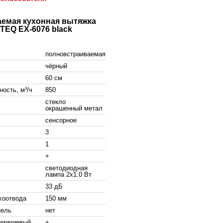
емая кухонная вытяжка
TEQ EX-6076 black
полновстраиваемая
чёрный
60 см
ость, м³/ч
850
стекло
окрашенный метал
сенсорное
3
1
+
светодиодная
лампа 2x1.0 Вт
33 дБ
хоотвода
150 мм
нель
нет
миниевый
+