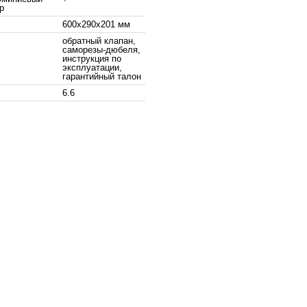
р
600x290x201 мм
обратный клапан,
саморезы-дюбеля,
инструкция по
эксплуатации,
гарантийный талон
6.6