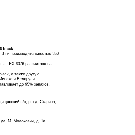
6 black
3 Вт и производительностью
850
елью. EX-6076 рассчитана на
lack, а также другую
Минска и Беларуси.
авливает до 95% запахов.
ищанский с/с, р-н д. Старина,
ул. М. Молокович, д. 1а