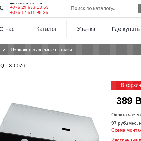
для оптовых клиентов
+375 29 633-13-53
+375 17 511-95-25
О нас
Каталог
Уценка
Где купить
Полновстраиваемые вытяжки
Q EX-6076
В корзи
389 
Оплата частя
97 руб./мес. 
Схема монта
Инструкция 