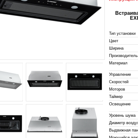
Встраива
EXI
Тип установки
Цвет
Ширина
Производительн
Материал
Управление
Скоростей
Моторов
Таймер
Освещение
Уровень шума
Диаметр возду
Выдвижная па
Моющийся алю