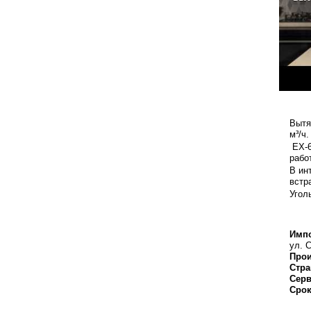
Вытя
м³/ч
EX-6
рабо
В ин
встр
Угол
Импо
ул. С
Прои
Стра
Серв
Срок