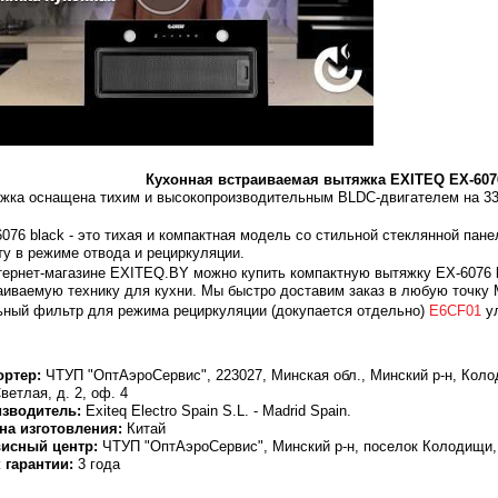
Кухонная встраиваемая
вытяжка
EXITEQ EX-607
жка оснащена тихим и высокопроизводительным BLDC-двигателем на
3
.
076 black - это тихая и компактная модель со стильной стеклянной пан
ту в режиме отвода и рециркуляции.
тернет-магазине EXITEQ.BY можно купить компактную вытяжку EX-6076 b
аиваемую технику для кухни. Мы быстро доставим заказ в любую точку 
ьный фильтр для режима рециркуляции (докупается отдельно)
E6CF01
ул
ртер:
ЧТУП "ОптАэроСервис", 223027, Минская обл., Минский р-н, Колод
ветлая, д. 2, оф. 4
зводитель:
Exiteq Electro Spain S.L. - Madrid Spain.
на изготовления:
Китай
исный центр:
ЧТУП "ОптАэроСервис", Минский р-н, поселок Колодищи, 
 гарантии:
3 года