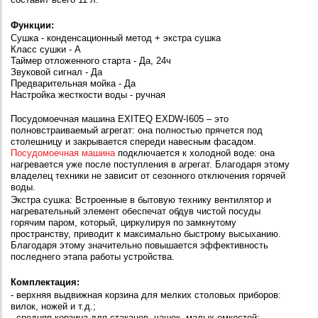
Функции:
Сушка -
конденсационный метод + экстра сушка
Класс сушки - А
Таймер отложенного старта - Да, 24ч
Звуковой сигнал - Да
Предварительная мойка - Да
Настройка жесткости воды - ручная
Посудомоечная машина EXITEQ EXDW-I605 – это
полновстраиваемый агрегат: она полностью прячется под
столешницу и закрывается спереди навесным фасадом.
Посудомоечная машина
подключается к холодной воде: она
нагревается уже после поступления в агрегат. Благодаря этому
владелец техники не зависит от сезонного отключения горячей
воды.
Экстра сушка:
Встроенные в бытовую технику вентилятор и
нагревательный элемент обеспечат обдув чистой посуды
горячим паром, который, циркулируя по замкнутому
пространству, приводит к максимально быстрому высыханию.
Благодаря этому значительно повышается эффективность
последнего этапа работы устройства.
Комплектация:
- верхняя выдвижная корзина для мелких столовых приборов:
вилок, ножей и т.д.;
- средняя корзина для стаканов, чашек, малых емкостей;