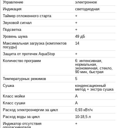
Управление
электронное
Индикация
светодиодная
Таймер отложенного старта
+
Звуковой сигнал
+
Подсветка
+
Уровень шума
49 дБ
Максимальная загрузка (комплектов
14
посуды)
Защита от протечек AquaStop
+
Количество программ
6: интенсивная,
нормальная,
экономичная, стекло,
90 мин, быстрая
Температурных режимов
5
Сушка
конденсационный
метод + экстра сушка
Класс мойки
A
Класс сушки
A
Расход электроэнергии за цикл
0,93 кВт/ч
Расход воды за цикл
10-18,5 л
Индикатор отсутствия
+
ополаскивателя