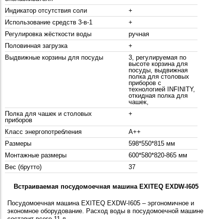
Индикатор отсутствия соли
+
Использование средств 3-в-1
+
Регулировка жёсткости воды
ручная
Половинная загрузка
+
Выдвижные корзины для посуды
3, регулируемая по
высоте корзина для
посуды, выдвижная
полка для столовых
приборов с
технологией INFINITY,
откидная полка для
чашек,
Полка для чашек и столовых
+
приборов
Класс энергопотребления
A++
Размеры
598*550*815 мм
Монтажные размеры
600*580*820-865 мм
Вес (брутто)
37
Встраиваемая посудомоечная машина EXITEQ EXDW-I605
Посудомоечная машина EXITEQ EXDW-I605 – эргономичное и
экономное оборудование. Расход воды в посудомоечной машине
составит всего 11 л.