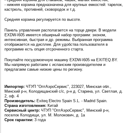
- нижняя корзина предназначена для крупных емкостей: тарелок,
кастрюль, противней, сковородок и т.д.
Средняя корзина регулируется по высоте.
Панель управления располагается на торце двери. В модели
EXDW-I605 имеется обширный набор программ: эконом,
интенсивная, быстрая и др. режимы. Выбранная программа
отображается на дисплее. Для удобства пользователя в
программе есть опция отсроченного старта.
Покупайте посудомоечную машину EXDW-I605 на EXITEQ.BY.
Мы напрямую работаем с испанским производителем и
предлагаем самые низкие цены по региону.
Импортер:
ЧТУП "ОптАэроСервис", 223027, Минская обл.,
Минский р-н, Колодищанский с/с, р-н д. Старина, ул. Светлая, д.
2, оф. 4
Производитель:
Exiteq Electro Spain S.L. - Madrid Spain.
Страна изготовления:
Китай
Сервисный центр:
ЧТУП "ОптАэроСервис", Минский р-н,
поселок Колодищи, ул. М. Молокович, д. 1а
Срок гарантии:
3 года