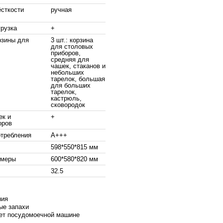
ёсткости
ручная
грузка
+
рзины для
3 шт.: корзина
для столовых
приборов,
средняя для
чашек, стаканов и
небольших
тарелок, большая
для больших
тарелок,
кастрюль,
сковородок
ек и
+
оров
отребления
A+++
598*550*815 мм
змеры
600*580*820 мм
32.5
ния
ые запахи
ет посудомоечной машине