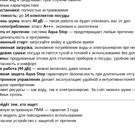
вные характеристики
установки:
полностью встраиваемая
тимость:
до
14 комплектов посуды
ень шума:
всего
44 дБ
— тихая работа не будет отвлекать вас от дел
гопотребление:
класс
A+++
, экономна и экологична
та от протечек:
система
Aqua Stop
— предотвращает любые протечки
циональность и программы
женный старт:
запускайте мойку в удобное время
винная загрузка:
экономное потребление воды и электроэнергии при не
довая сушка:
посуда остаётся сухой и готовой к использованию без до
ины:
продуманные отсеки для столовых приборов и посуды, удобная ор
пасность и комфорт
я работа (44 дБ)
— можно включать даже ночью
жная защита Aqua Stop
гарантирует безопасность при длительном отсу
тронное управление
делает эксплуатацию удобной и интуитивно-понят
дное приобретение
омит ресурсы — как воду, так и электроэнергию. За счёт низкого шума —
йных кухонь.
йдёт тем, кто ищет:
жную встроенную ПММ — гарантия 3 года
ю модель для повседневного использования
пасное устройство с защитой от протечек