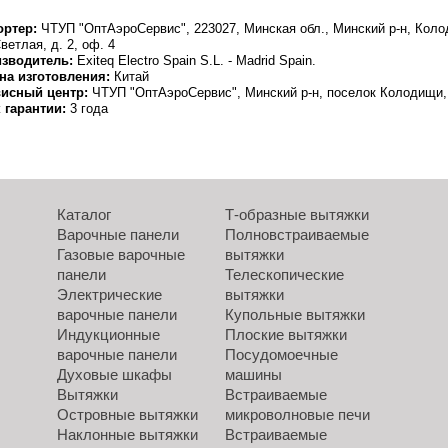
ртер:
ЧТУП "ОптАэроСервис", 223027, Минская обл., Минский р-н, Колод
ветлая, д. 2, оф. 4
зводитель:
Exiteq Electro Spain S.L. - Madrid Spain.
на изготовления:
Китай
исный центр:
ЧТУП "ОптАэроСервис", Минский р-н, поселок Колодищи, 
 гарантии:
3 года
Каталог
Т-образные вытяжки
Варочные панели
Полновстраиваемые
Газовые варочные
вытяжки
панели
Телескопические
Электрические
вытяжки
варочные панели
Купольные вытяжки
Индукционные
Плоские вытяжки
варочные панели
Посудомоечные
Духовые шкафы
машины
Вытяжки
Встраиваемые
Островные вытяжки
микроволновые печи
Наклонные вытяжки
Встраиваемые