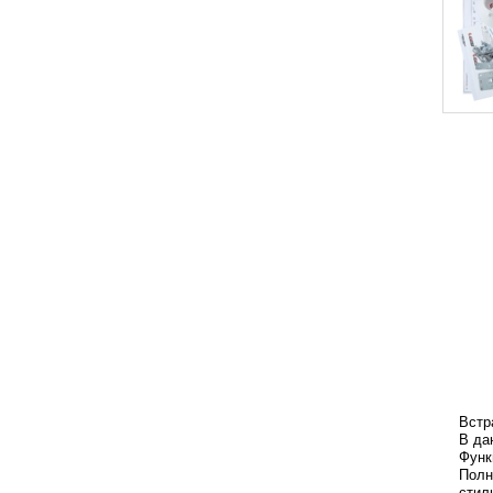
Встр
В да
Функ
Полн
стил