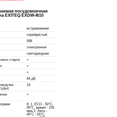
ваемая посудомоечная
а EXITEQ EXDW-I610
встраиваемая
серебристый
598
электронное
светодиодная
нного старта
+
ал
+
+
44 дБ
загрузка
14
суды)
течек
+
ограмм
8: 1. ECO - 50°C-
40°C, время - 235
мин 2. Авто -
45°C - 65°C,