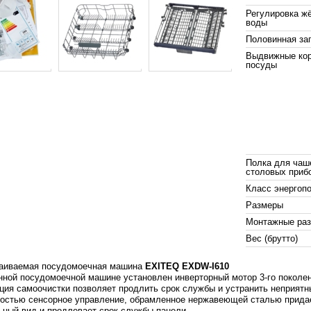
Регулировка ж
воды
Половинная за
Выдвижные ко
посуды
Полка для чаш
столовых приб
Класс энергоп
Размеры
Монтажные ра
Вес (брутто)
аиваемая посудомоечная машина
EXITEQ EXDW‑I610
нной посудомоечной машине установлен инверторный мотор 3-го поколе
ция самоочистки позволяет продлить срок службы и устранить неприятн
остью сенсорное управление, обрамленное нержавеющей сталью прида
ьный вид и продлевает срок службы панели.