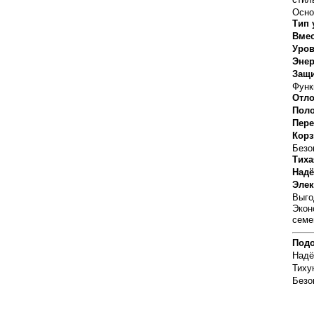
Осно
Тип 
Вмес
Уров
Энер
Защи
Функ
Отло
Поло
Пере
Корз
Безо
Тиха
Надё
Элек
Выго
Экон
семе
Подо
Надё
Тиху
Безо