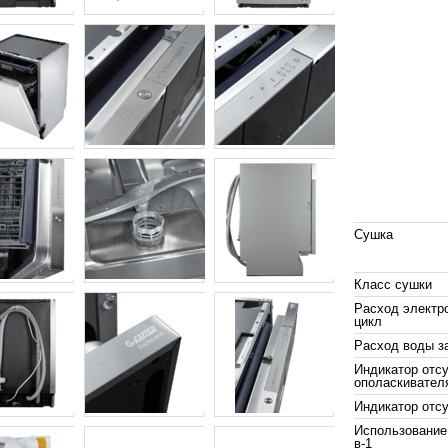
Сушка
Класс сушки
Расход электро
цикл
Расход воды з
Индикатор отс
ополаскивател
Индикатор отс
Использование 
в-1