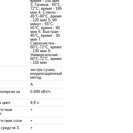
время - 150 мин
3. Гигиена - 65°C -
72°C, время - 195
мин 4. Стекло -
45°C-60°C, время
- 120 мин 5. 90
минут - 55°C-
65°C, время - 90
мин 6. Быстрая -
45°C, время - 30
мин 7.
Самоочистка -
60°C-72°C, время
- 130 мин 8.
Универсальная -
60°C-72°C, время
- 150 мин
экстра сушка,
конденсационный
метод
A
энергии за
0.849 кВт/ч
а цикл
9,8 л
утствия
+
я
утствия соли
+
средств 3-
+