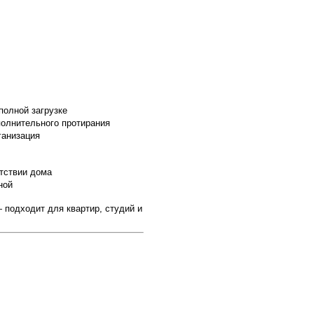
полной загрузке
полнительного протирания
ганизация
тствии дома
ной
 подходит для квартир, студий и