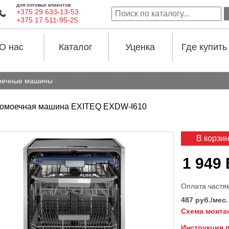
для оптовых клиентов
+375 29 633-13-53
+375 17 511-95-25
О нас
Каталог
Уценка
Где купить
оечные машины
омоечная машина EXITEQ EXDW-I610
В корзи
1 949
Оплата частя
487 руб./мес.
Схема монта
Инструкция 