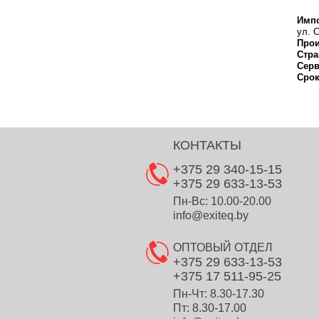
Импо
ул. С
Прои
Стра
Серв
Срок
КОНТАКТЫ
+375 29 340-15-15
+375 29 633-13-53
Пн-Вс: 10.00-20.00
info@exiteq.by
ОПТОВЫЙ ОТДЕЛ
+375 29 633-13-53
+375 17 511-95-25
Пн-Чт: 8.30-17.30
Пт: 8.30-17.00