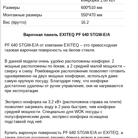
конфорка 1,00 кВт
Размеры
600*510 мм
Монтажные размеры
550*470 мм
Вес (брутто)
16.2
Варочная панель EXITEQ PF 640 STGW-E/A
PF 640 STGW-E/A от компании EXITEQ – это превосходная
газовая варочная поверхность на белом стекле.
В данной модели очень удобно расположены конфорки: 2
мощные расположены по бокам, а 2 средней малой мощности –
сверху и снизу. Ромбовидное расположение позволяет готовить
одновременно на двух мощных конфорках, используя даже
самую крупную посуду. Благодаря тому, что конфорки
достаточно удалены от ручек управления, они не нагреваются
при эксплуатации.
Экспресс-конфорка на 3,2 кВт (расположена справа на плите)
позволяет нагревать воду в 2 раза быстрее, чем конфорки
средней мощности. Специально для WOK посуды с
полусферическим дном, экспресс-конфорка оснащена
подставкой под неё.
Купить варочную поверхность PF 640 STGW-E/A от EXITEQ, а
также другую кухонную технику бренда можно в нашем