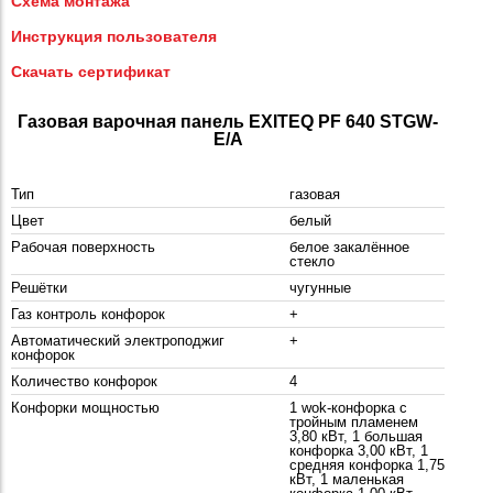
Схема монтажа
Инструкция пользователя
Скачать сертификат
Газовая варочная панель EXITEQ PF 640 STGW-
E/А
Тип
газовая
Цвет
белый
Рабочая поверхность
белое закалённое
стекло
Решётки
чугунные
Газ контроль конфорок
+
Автоматический электроподжиг
+
конфорок
Количество конфорок
4
Конфорки мощностью
1 wok-конфорка с
тройным пламенем
3,80 кВт, 1 большая
конфорка 3,00 кВт, 1
средняя конфорка 1,75
кВт, 1 маленькая