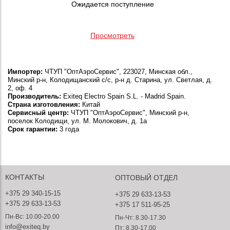
Ожидается поступление
Просмотреть
Импортер:
ЧТУП "ОптАэроСервис", 223027, Минская обл.,
Минский р-н, Колодищанский с/с, р-н д. Старина, ул. Светлая, д.
2, оф. 4
Производитель:
Exiteq Electro Spain S.L. - Madrid Spain.
Страна изготовления:
Китай
Сервисный центр:
ЧТУП "ОптАэроСервис", Минский р-н,
поселок Колодищи, ул. М. Молокович, д. 1а
Срок гарантии:
3 года
КОНТАКТЫ
ОПТОВЫЙ ОТДЕЛ
+375 29 340-15-15
+375 29 633-13-53
+375 29 633-13-53
+375 17 511-95-25
Пн-Вс: 10.00-20.00
Пн-Чт: 8.30-17.30
info@exiteq.by
Пт: 8.30-17.00