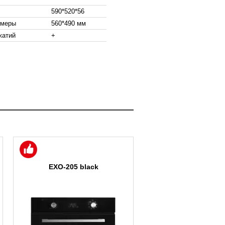
590*520*56
змеры
560*490 мм
жатий
+
EXO-205 black