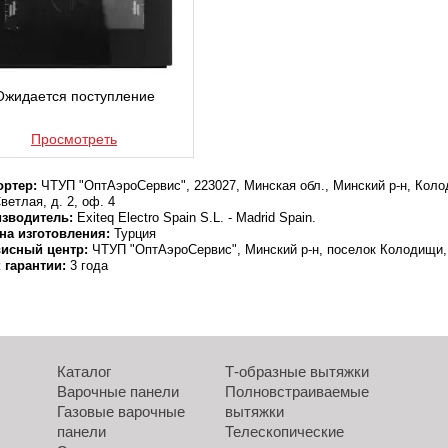
Ожидается поступление
Просмотреть
ртер:
ЧТУП "ОптАэроСервис", 223027, Минская обл., Минский р-н, Колод
ветлая, д. 2, оф. 4
зводитель:
Exiteq Electro Spain S.L. - Madrid Spain.
на изготовления:
Турция
исный центр:
ЧТУП "ОптАэроСервис", Минский р-н, поселок Колодищи, 
 гарантии:
3 года
Каталог
Т-образные вытяжки
Варочные панели
Полновстраиваемые
Газовые варочные
вытяжки
панели
Телескопические