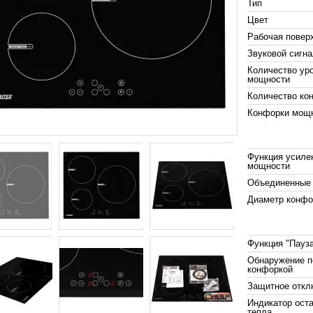
Тип
Цвет
Рабочая повер
Звуковой сигн
Количество ур
мощности
Количество ко
Конфорки мощ
Функция усиле
мощности
Объединенные
Диаметр конфо
Функция "Пауз
Обнаружение 
конфоркой
Защитное откл
Индикатор оста
тепла