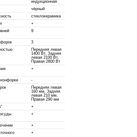
индукционная
чёрный
хность
стеклокерамика
ал
+
овней
9
нфорок
3
ностью
Передняя левая
1400 Вт, Задняя
левая 2100 Вт,
Правая 2800 Вт
ния
+
 конфорки
-
рок
Передняя левая
160 мм, Задняя
левая 210 мм,
Правая 290 мм
а"
+
посуды
+
ючение
+
точного
+