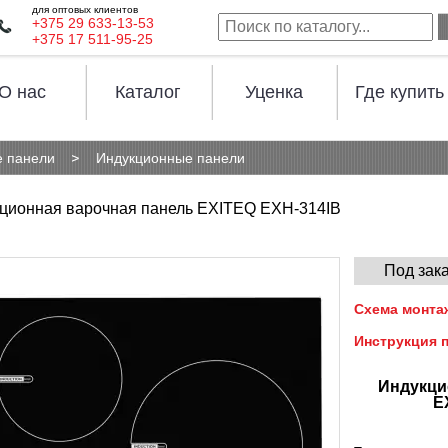
для оптовых клиентов
+375 29 633-13-53
+375 17 511-95-25
О нас
Каталог
Уценка
Где купить
 панели
Индукционные панели
ционная варочная панель EXITEQ EXH-314IB
Под зак
Схема монта
Инструкция 
Индукци
E