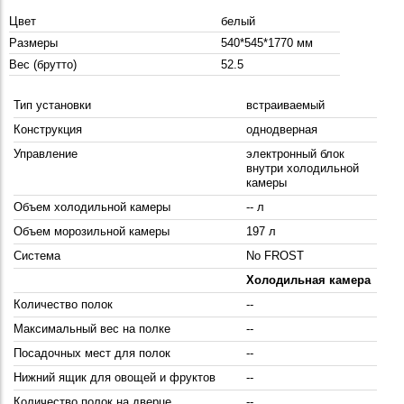
Цвет
белый
Размеры
540*545*1770 мм
Вес (брутто)
52.5
Тип установки
встраиваемый
Конструкция
однодверная
Управление
электронный блок
внутри холодильной
камеры
Объем холодильной камеры
-- л
Объем морозильной камеры
197 л
Система
No FROST
Холодильная камера
Количество полок
--
Максимальный вес на полке
--
Посадочных мест для полок
--
Нижний ящик для овощей и фруктов
--
Количество полок на дверце
--