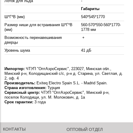
Лоток для льда
-
Габариты
Ш*Г*В (мм)
540*545*1770
Размер ниши для встраивания Ш*Г*В
560-570*550-560*1770-
(мм)
1778
мм
Возможность перенавешивания
+
дверцы
Уровень шума
41 дБ
Импортер:
ЧТУП "ОптАэроСервис", 223027, Минская обл.,
Минский р-н, Колодищанский с/с, р-н д. Старина, ул. Светлая, д.
2, оф. 4
Производитель:
Exiteq Electro Spain S.L. - Madrid Spain.
Страна изготовления:
Турция
Сервисный центр:
ЧТУП "ОптАэроСервис", Минский р-н,
поселок Колодищи, ул. М. Молокович, д. 1а
Срок гарантии:
3 года
КОНТАКТЫ
ОПТОВЫЙ ОТДЕЛ