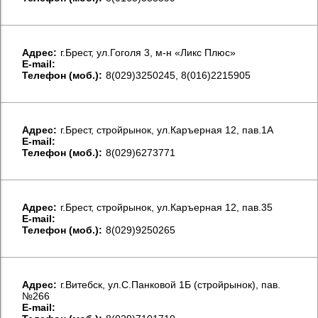
Aдрес:
г.Брест, ул.Гоголя 3, м-н «Ликс Плюс»
E-mail:
Телефон (моб.):
8(029)3250245, 8(016)2215905
Aдрес:
г.Брест, стройрынок, ул.Каръерная 12, пав.1А
E-mail:
Телефон (моб.):
8(029)6273771
Aдрес:
г.Брест, стройрынок, ул.Каръерная 12, пав.35
E-mail:
Телефон (моб.):
8(029)9250265
Aдрес:
г.Витебск, ул.С.Панковой 1Б (стройрынок), пав.
№266
E-mail: