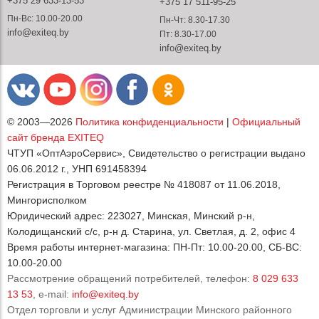
+375 29 633-13-53
+375 17 511-95-25
Пн-Вс: 10.00-20.00
Пн-Чт: 8.30-17.30
info@exiteq.by
Пт: 8.30-17.00
info@exiteq.by
© 2003—2026
Политика конфиденциальности
|
Официальный
сайт бренда EXITEQ
ЧТУП «ОптАэроСервис», Свидетельство о регистрации выдано
06.06.2012 г., УНП 691458394
Регистрация в Торговом реестре № 418087 от 11.06.2018,
Мингорисполком
Юридический адрес: 223027, Минская, Минский р-н,
Колодищанский с/с, р-н д. Старина, ул. Светлая, д. 2, офис 4
Время работы интернет-магазина: ПН-Пт: 10.00-20.00, СБ-ВС:
10.00-20.00
Рассмотрение обращений потребителей, телефон:
8 029 633
13 53
, e-mail:
info@exiteq.by
Отдел торговли и услуг Администрации Минского районного