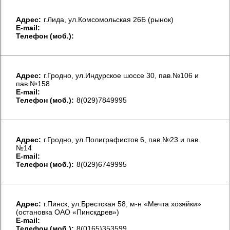
Aдрес:
г.Лида, ул.Комсомольская 26Б (рынок)
E-mail:
Телефон (моб.):
Aдрес:
г.Гродно, ул.Индурское шоссе 30, пав.№106 и
пав.№158
E-mail:
Телефон (моб.):
8(029)7849995
Aдрес:
г.Гродно, ул.Полиграфистов 6, пав.№23 и пав.
№14
E-mail:
Телефон (моб.):
8(029)6749995
Aдрес:
г.Пинск, ул.Брестская 58, м-н «Мечта хозяйки»
(остановка ОАО «Пинскдрев»)
E-mail:
Телефон (моб.):
8(0165)353599