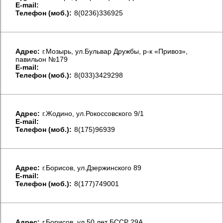
E-mail:
Телефон (моб.):
8(0236)336925
Aдрес:
г.Мозырь, ул.Бульвар Дружбы, р-к «Привоз»,
павильон №179
E-mail:
Телефон (моб.):
8(033)3429298
Aдрес:
г.Жодино, ул.Рокоссовского 9/1
E-mail:
Телефон (моб.):
8(175)96939
Aдрес:
г.Борисов, ул.Дзержинского 89
E-mail:
Телефон (моб.):
8(177)749001
Aдрес:
г.Борисов, ул.50 лет БССР 29А