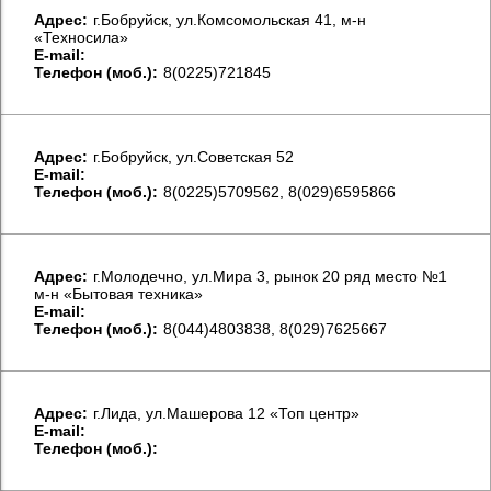
Aдрес:
г.Бобруйск, ул.Комсомольская 41, м-н
«Техносила»
E-mail:
Телефон (моб.):
8(0225)721845
Aдрес:
г.Бобруйск, ул.Советская 52
E-mail:
Телефон (моб.):
8(0225)5709562, 8(029)6595866
Aдрес:
г.Молодечно, ул.Мира 3, рынок 20 ряд место №1
м-н «Бытовая техника»
E-mail:
Телефон (моб.):
8(044)4803838, 8(029)7625667
Aдрес:
г.Лида, ул.Машерова 12 «Топ центр»
E-mail:
Телефон (моб.):