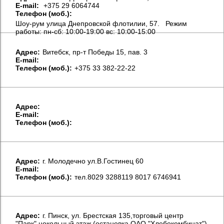
E-mail:
+375 29 6064744
Телефон (моб.):
Шоу-рум улица Днепровской флотилии, 57. Режим
работы: пн-сб: 10:00-19:00 вс: 10:00-15:00
Aдрес:
Витебск, пр-т Победы 15, пав. 3
E-mail:
Телефон (моб.):
+375 33 382-22-22
Aдрес:
E-mail:
Телефон (моб.):
Aдрес:
г. Молодечно ул.В.Гостинец 60
E-mail:
Телефон (моб.):
тел.8029 3288119 8017 6746941
Aдрес:
г. Пинск, ул. Брестская 135,торговый центр
"Парк",цокольный этаж,(остановка ОАО "Хлебокомбинат")