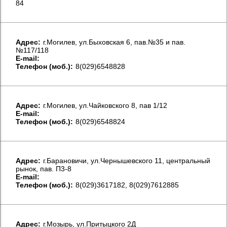
84
Aдрес:
г.Могилев, ул.Быховская 6, пав.№35 и пав.
№117/118
E-mail:
Телефон (моб.):
8(029)6548828
Aдрес:
г.Могилев, ул.Чайковского 8, пав 1/12
E-mail:
Телефон (моб.):
8(029)6548824
Aдрес:
г.Барановичи, ул.Чернышевского 11, центральный
рынок, пав. П3-8
E-mail:
Телефон (моб.):
8(029)3617182, 8(029)7612885
Aдрес:
г.Мозырь, ул.Притыцкого 2Д