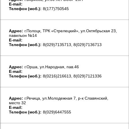
E-mail:
Телефон (моб.):
8(177)750545
Aдрес:
г.Полоцк, ТРК «Стрелецкий», ул.Октябрьская 23,
павильон №14
E-mail:
Телефон (моб.):
8(029)7135713, 8(029)7136713
Aдрес:
г.Орша, ул.Народная, пав.46
E-mail:
Телефон (моб.):
8(0216)216613, 8(029)7121336
Aдрес:
г.Речица, ул.Молодежная 7, р-к Славянский,
место 32
E-mail:
Телефон (моб.):
8(029)6447555