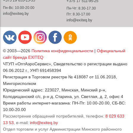
+375 29 633-13-53
+375 17 511-95-25
Пн-Вс: 10.00-20.00
Пн-Чт: 8.30-17.30
info@exiteq.by
Пт: 8.30-17.00
info@exiteq.by
© 2003—2026
Политика конфиденциальности
|
Официальный
сайт бренда EXITEQ
ЧТУП «ОптАэроСервис», Свидетельство о регистрации выдано
06.06.2012 г., УНП 691458394
Регистрация в Торговом реестре № 418087 от 11.06.2018,
Мингорисполком
Юридический адрес: 223027, Минская, Минский р-н,
Колодищанский с/с, р-н д. Старина, ул. Светлая, д. 2, офис 4
Время работы интернет-магазина: ПН-Пт: 10.00-20.00, СБ-ВС:
10.00-20.00
Рассмотрение обращений потребителей, телефон:
8 029 633
13 53
, e-mail:
info@exiteq.by
Отдел торговли и услуг Администрации Минского районного