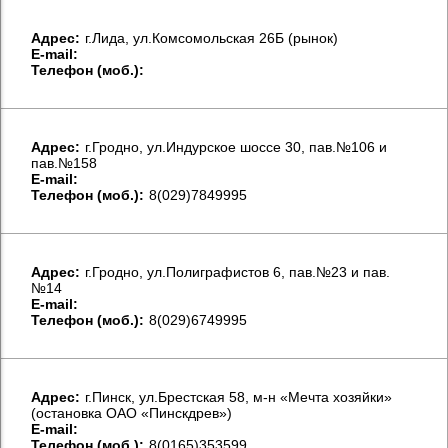
Aдрес:
г.Лида, ул.Комсомольская 26Б (рынок)
E-mail:
Телефон (моб.):
Aдрес:
г.Гродно, ул.Индурское шоссе 30, пав.№106 и
пав.№158
E-mail:
Телефон (моб.):
8(029)7849995
Aдрес:
г.Гродно, ул.Полиграфистов 6, пав.№23 и пав.
№14
E-mail:
Телефон (моб.):
8(029)6749995
Aдрес:
г.Пинск, ул.Брестская 58, м-н «Мечта хозяйки»
(остановка ОАО «Пинскдрев»)
E-mail:
Телефон (моб.):
8(0165)353599