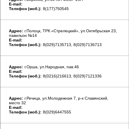
E-mail:
Телефон (моб.):
8(177)750545
Aдрес:
г.Полоцк, ТРК «Стрелецкий», ул.Октябрьская 23,
павильон №14
E-mail:
Телефон (моб.):
8(029)7135713, 8(029)7136713
Aдрес:
г.Орша, ул.Народная, пав.46
E-mail:
Телефон (моб.):
8(0216)216613, 8(029)7121336
Aдрес:
г.Речица, ул.Молодежная 7, р-к Славянский,
место 32
E-mail:
Телефон (моб.):
8(029)6447555