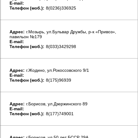
E-mail:
Телефон (моб.):
8(0236)336925
Aдрес:
г.Мозырь, ул.Бульвар Дружбы, р-к «Привоз»,
павильон №179
E-mail:
Телефон (моб.):
8(033)3429298
Aдрес:
г.Жодино, ул.Рокоссовского 9/1
E-mail:
Телефон (моб.):
8(175)96939
Aдрес:
г.Борисов, ул.Дзержинского 89
E-mail:
Телефон (моб.):
8(177)749001
Aдрес:
г.Борисов, ул.50 лет БССР 29А