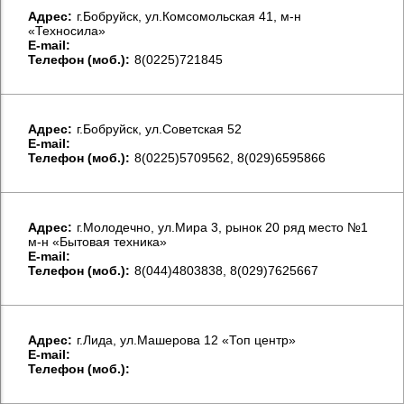
Aдрес:
г.Бобруйск, ул.Комсомольская 41, м-н
«Техносила»
E-mail:
Телефон (моб.):
8(0225)721845
Aдрес:
г.Бобруйск, ул.Советская 52
E-mail:
Телефон (моб.):
8(0225)5709562, 8(029)6595866
Aдрес:
г.Молодечно, ул.Мира 3, рынок 20 ряд место №1
м-н «Бытовая техника»
E-mail:
Телефон (моб.):
8(044)4803838, 8(029)7625667
Aдрес:
г.Лида, ул.Машерова 12 «Топ центр»
E-mail:
Телефон (моб.):