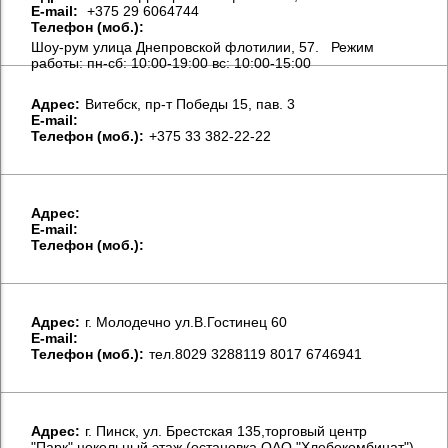
E-mail:
+375 29 6064744
Телефон (моб.):
Шоу-рум улица Днепровской флотилии, 57. Режим
работы: пн-сб: 10:00-19:00 вс: 10:00-15:00
Aдрес:
Витебск, пр-т Победы 15, пав. 3
E-mail:
Телефон (моб.):
+375 33 382-22-22
Aдрес:
E-mail:
Телефон (моб.):
Aдрес:
г. Молодечно ул.В.Гостинец 60
E-mail:
Телефон (моб.):
тел.8029 3288119 8017 6746941
Aдрес:
г. Пинск, ул. Брестская 135,торговый центр
"Парк",цокольный этаж,(остановка ОАО "Хлебокомбинат")