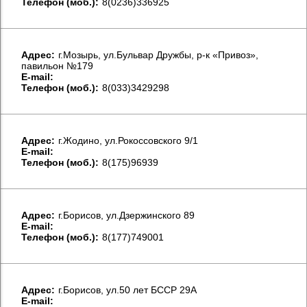
Телефон (моб.):
8(0236)336925
Aдрес:
г.Мозырь, ул.Бульвар Дружбы, р-к «Привоз»,
павильон №179
E-mail:
Телефон (моб.):
8(033)3429298
Aдрес:
г.Жодино, ул.Рокоссовского 9/1
E-mail:
Телефон (моб.):
8(175)96939
Aдрес:
г.Борисов, ул.Дзержинского 89
E-mail:
Телефон (моб.):
8(177)749001
Aдрес:
г.Борисов, ул.50 лет БССР 29А
E-mail: