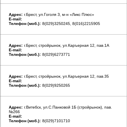
Aдрес:
г.Брест, ул.Гоголя 3, м-н «Ликс Плюс»
E-mail:
Телефон (моб.):
8(029)3250245, 8(016)2215905
Aдрес:
г.Брест, стройрынок, ул.Каръерная 12, пав.1А
E-mail:
Телефон (моб.):
8(029)6273771
Aдрес:
г.Брест, стройрынок, ул.Каръерная 12, пав.35
E-mail:
Телефон (моб.):
8(029)9250265
Aдрес:
г.Витебск, ул.С.Панковой 1Б (стройрынок), пав.
№266
E-mail:
Телефон (моб.):
8(029)7101710