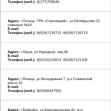
Телефон (моб.):
8(177)750545
Aдрес:
г.Полоцк, ТРК «Стрелецкий», ул.Октябрьская 23,
павильон №14
E-mail:
Телефон (моб.):
8(029)7135713, 8(029)7136713
Aдрес:
г.Орша, ул.Народная, пав.46
E-mail:
Телефон (моб.):
8(0216)216613, 8(029)7121336
Aдрес:
г.Речица, ул.Молодежная 7, р-к Славянский,
место 32
E-mail:
Телефон (моб.):
8(029)6447555
Aдрес:
г.Бобруйск, ул.Комсомольская 41, м-н