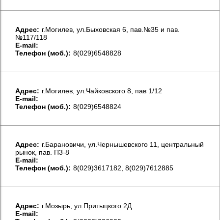
Aдрес:
г.Могилев, ул.Быховская 6, пав.№35 и пав.
№117/118
E-mail:
Телефон (моб.):
8(029)6548828
Aдрес:
г.Могилев, ул.Чайковского 8, пав 1/12
E-mail:
Телефон (моб.):
8(029)6548824
Aдрес:
г.Барановичи, ул.Чернышевского 11, центральный
рынок, пав. П3-8
E-mail:
Телефон (моб.):
8(029)3617182, 8(029)7612885
Aдрес:
г.Мозырь, ул.Притыцкого 2Д
E-mail: