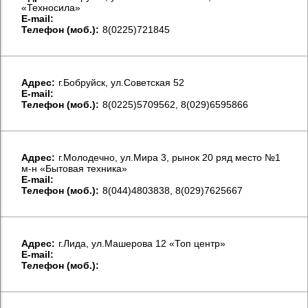
«Техносила»
E-mail:
Телефон (моб.):
8(0225)721845
Aдрес:
г.Бобруйск, ул.Советская 52
E-mail:
Телефон (моб.):
8(0225)5709562, 8(029)6595866
Aдрес:
г.Молодечно, ул.Мира 3, рынок 20 ряд место №1
м-н «Бытовая техника»
E-mail:
Телефон (моб.):
8(044)4803838, 8(029)7625667
Aдрес:
г.Лида, ул.Машерова 12 «Топ центр»
E-mail:
Телефон (моб.):