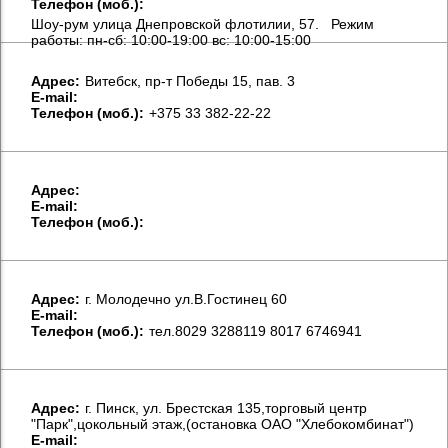
Телефон (моб.):
Шоу-рум улица Днепровской флотилии, 57. Режим
работы: пн-сб: 10:00-19:00 вс: 10:00-15:00
Aдрес:
Витебск, пр-т Победы 15, пав. 3
E-mail:
Телефон (моб.):
+375 33 382-22-22
Aдрес:
E-mail:
Телефон (моб.):
Aдрес:
г. Молодечно ул.В.Гостинец 60
E-mail:
Телефон (моб.):
тел.8029 3288119 8017 6746941
Aдрес:
г. Пинск, ул. Брестская 135,торговый центр
"Парк",цокольный этаж,(остановка ОАО "Хлебокомбинат")
E-mail: