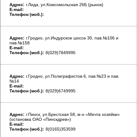
Aдрес:
г.Лида, ул.Комсомольская 26Б (рынок)
E-mail:
Телефон (моб.):
Aдрес:
г.Гродно, ул.Индурское шоссе 30, пав.№106 и
пав.№158
E-mail:
Телефон (моб.):
8(029)7849995
Aдрес:
г.Гродно, ул.Полиграфистов 6, пав.№23 и пав.
№14
E-mail:
Телефон (моб.):
8(029)6749995
Aдрес:
г.Пинск, ул.Брестская 58, м-н «Мечта хозяйки»
(остановка ОАО «Пинскдрев»)
E-mail:
Телефон (моб.):
8(0165)353599