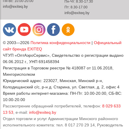
Пн-Вс: 10.00-20.00
Пн-Чт: 8.30-17.30
info@exiteq.by
Пт: 8.30-17.00
info@exiteq.by
© 2003—2026
Политика конфиденциальности
|
Официальный
сайт бренда EXITEQ
ЧТУП «ОптАэроСервис», Свидетельство о регистрации выдано
06.06.2012 г., УНП 691458394
Регистрация в Торговом реестре № 418087 от 11.06.2018,
Мингорисполком
Юридический адрес: 223027, Минская, Минский р-н,
Колодищанский с/с, р-н д. Старина, ул. Светлая, д. 2, офис 4
Время работы интернет-магазина: ПН-Пт: 10.00-20.00, СБ-ВС:
10.00-20.00
Рассмотрение обращений потребителей, телефон:
8 029 633
13 53
, e-mail:
info@exiteq.by
Отдел торговли и услуг Администрации Минского районного
исполнительного комитета: тел. 8 017 270 29 14, Руководитель