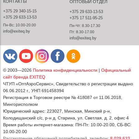
КОНТАКТЫ
ОПТОВЫЙ ОТДЕЛ
+375 29 340-15-15
+375 29 633-13-53
+375 29 633-13-53
+375 17 511-95-25
Пн-Вс: 10.00-20.00
Пн-Чт: 8.30-17.30
info@exiteq.by
Пт: 8.30-17.00
info@exiteq.by
© 2003—2026
Политика конфиденциальности
|
Официальный
сайт бренда EXITEQ
ЧТУП «ОптАэроСервис», Свидетельство о регистрации выдано
06.06.2012 г., УНП 691458394
Регистрация в Торговом реестре № 418087 от 11.06.2018,
Мингорисполком
Юридический адрес: 223027, Минская, Минский р-н,
Колодищанский с/с, р-н д. Старина, ул. Светлая, д. 2, офис 4
Время работы интернет-магазина: ПН-Пт: 10.00-20.00, СБ-ВС:
10.00-20.00
Рассмотрение обращений потребителей, телефон:
8 029 633