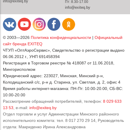
info@exiteq.by
Пт: 8.30-17.00
info@exiteq.by
© 2003—2026
Политика конфиденциальности
|
Официальный
сайт бренда EXITEQ
ЧТУП «ОптАэроСервис», Свидетельство о регистрации выдано
06.06.2012 г., УНП 691458394
Регистрация в Торговом реестре № 418087 от 11.06.2018,
Мингорисполком
Юридический адрес: 223027, Минская, Минский р-н,
Колодищанский с/с, р-н д. Старина, ул. Светлая, д. 2, офис 4
Время работы интернет-магазина: ПН-Пт: 10.00-20.00, СБ-ВС:
10.00-20.00
Рассмотрение обращений потребителей, телефон:
8 029 633
13 53
, e-mail:
info@exiteq.by
Отдел торговли и услуг Администрации Минского районного
исполнительного комитета: тел. 8 017 270 29 14, Руководитель
отдела: Макриденко Ирина Александровна