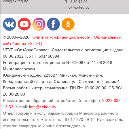
info@exiteq.by
Пт: 8.30-17.00
info@exiteq.by
© 2003—2026
Политика конфиденциальности
|
Официальный
сайт бренда EXITEQ
ЧТУП «ОптАэроСервис», Свидетельство о регистрации выдано
06.06.2012 г., УНП 691458394
Регистрация в Торговом реестре № 418087 от 11.06.2018,
Мингорисполком
Юридический адрес: 223027, Минская, Минский р-н,
Колодищанский с/с, р-н д. Старина, ул. Светлая, д. 2, офис 4
Время работы интернет-магазина: ПН-Пт: 10.00-20.00, СБ-ВС:
10.00-20.00
Рассмотрение обращений потребителей, телефон:
8 029 633
13 53
, e-mail:
info@exiteq.by
Отдел торговли и услуг Администрации Минского районного
исполнительного комитета: тел. 8 017 270 29 14, Руководитель
отдела: Макриденко Ирина Александровна