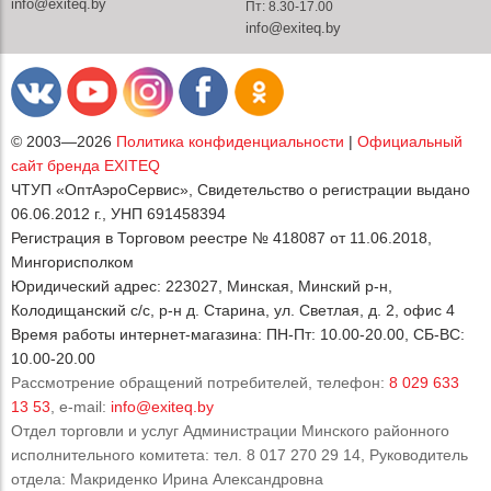
info@exiteq.by
Пт: 8.30-17.00
info@exiteq.by
© 2003—2026
Политика конфиденциальности
|
Официальный
сайт бренда EXITEQ
ЧТУП «ОптАэроСервис», Свидетельство о регистрации выдано
06.06.2012 г., УНП 691458394
Регистрация в Торговом реестре № 418087 от 11.06.2018,
Мингорисполком
Юридический адрес: 223027, Минская, Минский р-н,
Колодищанский с/с, р-н д. Старина, ул. Светлая, д. 2, офис 4
Время работы интернет-магазина: ПН-Пт: 10.00-20.00, СБ-ВС:
10.00-20.00
Рассмотрение обращений потребителей, телефон:
8 029 633
13 53
, e-mail:
info@exiteq.by
Отдел торговли и услуг Администрации Минского районного
исполнительного комитета: тел. 8 017 270 29 14, Руководитель
отдела: Макриденко Ирина Александровна