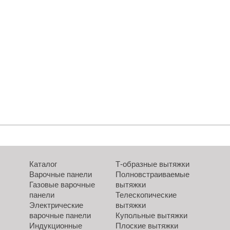
Каталог
Т-образные вытяжки
Варочные панели
Полновстраиваемые
Газовые варочные
вытяжки
панели
Телескопические
Электрические
вытяжки
варочные панели
Купольные вытяжки
Индукционные
Плоские вытяжки