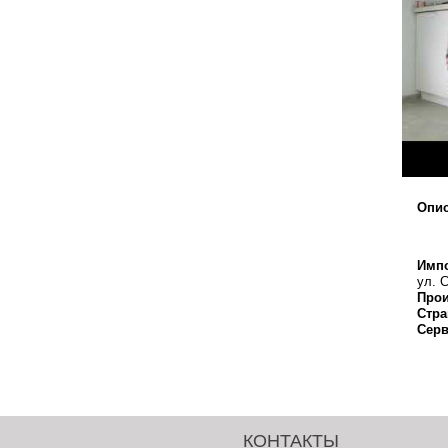
Опис
Импо
ул. С
Прои
Стра
Серв
КОНТАКТЫ