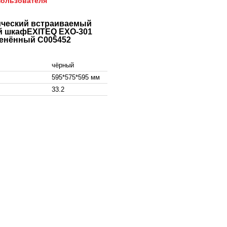
пользователя
ический встраиваемый
й шкафEXITEQ EXO-301
енённый C005452
чёрный
595*575*595 мм
33.2