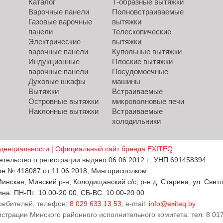
Каталог
Т-образные вытяжки
Варочные панели
Полновстраиваемые
Газовые варочные
вытяжки
панели
Телескопические
Электрические
вытяжки
варочные панели
Купольные вытяжки
Индукционные
Плоские вытяжки
варочные панели
Посудомоечные
Духовые шкафы
машины
Вытяжки
Встраиваемые
Островные вытяжки
микроволновые печи
Наклонные вытяжки
Встраиваемые
холодильники
денциальности
|
Официальный сайт бренда EXITEQ
ельство о регистрации выдано 06.06.2012 г., УНП 691458394
ре № 418087 от 11.06.2018, Мингорисполком
нская, Минский р-н, Колодищанский с/с, р-н д. Старина, ул. Светла
на: ПН-Пт: 10.00-20.00, СБ-ВС: 10.00-20.00
ребителей, телефон:
8 029 633 13 53
, e-mail:
info@exiteq.by
страции Минского районного исполнительного комитета: тел. 8 017