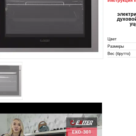
Инструкция 
электр
духово
уц
Цвет
Размеры
Вес (брутто)