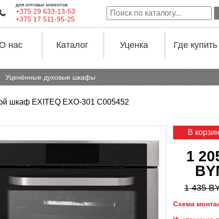
для оптовых клиентов
+375 29 633-13-53
+375 17 511-95-25
О нас
Каталог
Уценка
Где купить
Уценённые духовые шкафы
ой шкаф EXITEQ EXO-301 C005452
В корзи
1 20
BY
1 435 B
Схема монта