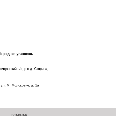
Не родная упаковка.
ищанский с/с, р-н д. Старина,
ул. М. Молокович, д. 1а
ГЛАВНАЯ